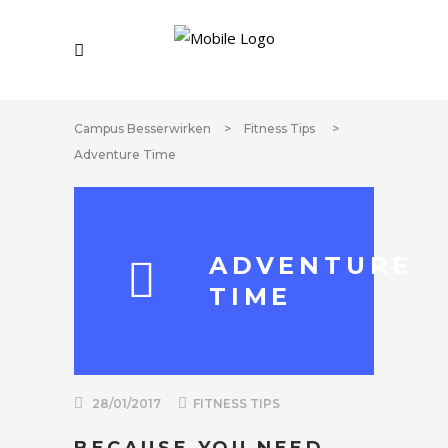
Campus Besserwirken
>
Fitness Tips
>
Adventure Time
ADVENTURE
TIME
28/01/2017
FITNESS TIPS