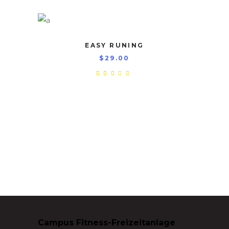
5
EASY RUNING
$
29.00
Rated
3.00
out
of
5
Campus Fitness-Freizeitanlage