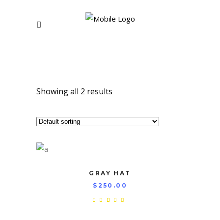
Showing all 2 results
GRAY HAT
$
250.00
Rated
3.00
out
of