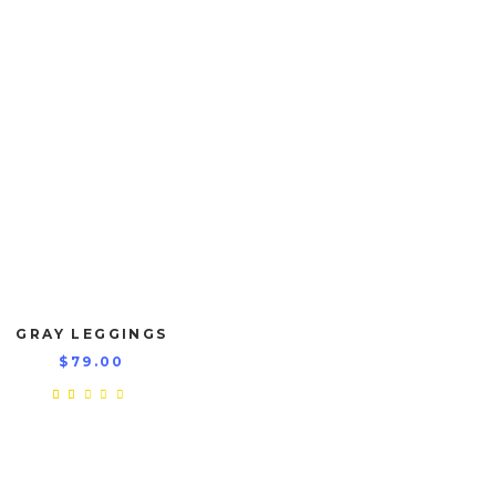
ZIELE
ÜBER UNS
GASTKARTE
AKTION
GRAY LEGGINGS
$
79.00
Rated
2.00
out
of
5