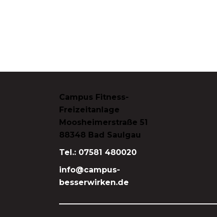
Campus Fitness-
Freizeitanlage
Moosheimerstraße 51
88348 Bad Saulgau
Tel.: 07581 480020
info@campus-
besserwirken.de