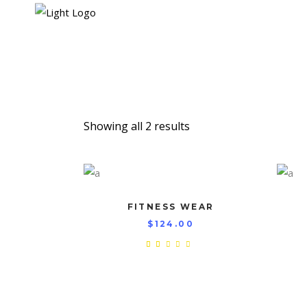
HOME
DEINE 
Showing all 2 results
FITNESS WEAR
$
124.00
Rated
2.00
out
of
5